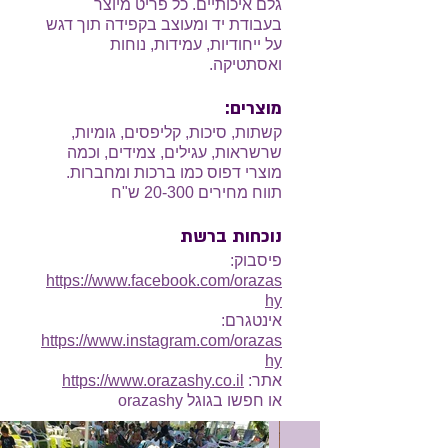
גלם איכותיים. כל פריט מיוצר
בעבודת יד ומעוצב בקפידה תוך דגש
על ייחודיות, עמידות, נוחות
ואסתטיקה.
מוצרים:
קשתות, סיכות, קליפסים, גומיות,
שרשראות, עגילים, צמידים, וכמה
מוצרי דפוס כמו ברכות ומחברות.
תווח מחירים 20-300 ש"ח
נוכחות ברשת
פיסבוק:
https://www.facebook.com/orazas
hy
אינטגרם:
https://www.instagram.com/orazas
hy
אתר:
https://www.orazashy.co.il
או חפשו בגוגל orazashy