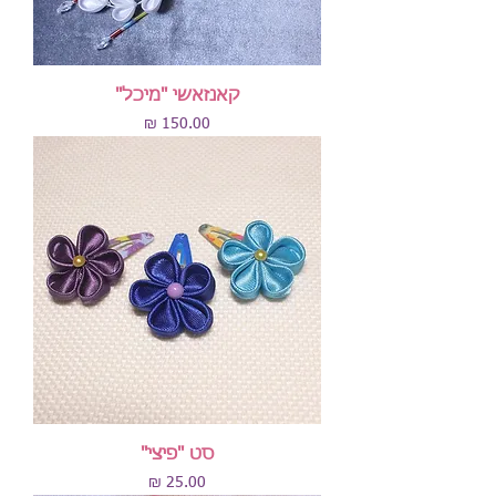
קאנזאשי "מיכל"
מחיר
סט "פיצי"
מחיר