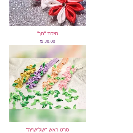
סיכת "חן"
מחיר
סרט ראש "שלישייה"