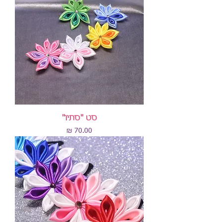
סט "סתיו"
מחיר