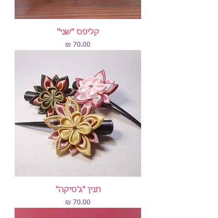
קליפס "שני"
מחיר
תנין "ג'סיקה"
מחיר