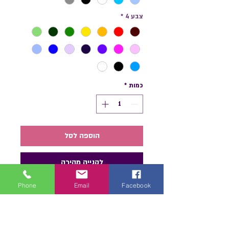
צבע 4
*
כמות
*
הוספה לסל
לקנייה מהירה
Phone
Email
Facebook
האם את מחפשת קליפס ייחודי
וקלאסי? אני שמחה להציג לך את
הקליפס היפני המדהים שלי!הקליפס
עשוי בשיטת הקאנזאשי המסורתית,