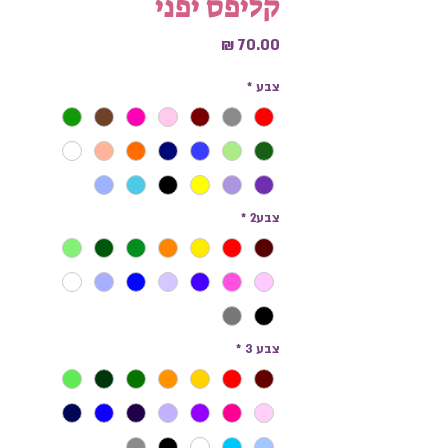
קליפס יפני
מחיר
צבע
*
צבע2
*
צבע 3
*