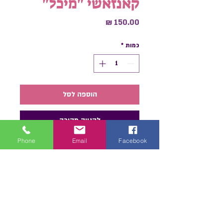
קאנזאשי "מיכל"
מחיר
כמות
*
הוספה לסל
לקנייה מהירה
Phone
Email
Facebook
סיכת ראש מרהיבה בצבעי יסוד:
כחול, צהוב ואדום, מעוצבת בטכניקת
קאנזאשי עם שני זנבות. הסיכה נוצרה
בעבודת יד עם חרוזים , מה שמוסיף
לה נגיעה ייחודית. סיכת תיק תק זו
נוחה לשימוש ומתאימה לכל סוגי
השיער, תוסיפו לכם נגיעה של